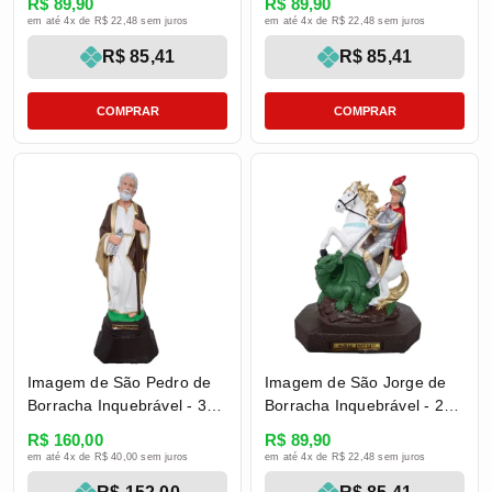
R$ 89,90
R$ 89,90
cm
em até 4x de R$ 22,48 sem juros
em até 4x de R$ 22,48 sem juros
R$ 85,41
R$ 85,41
COMPRAR
COMPRAR
Imagem de São Pedro de
Imagem de São Jorge de
Borracha Inquebrável - 37
Borracha Inquebrável - 21
cm
cm
R$ 160,00
R$ 89,90
em até 4x de R$ 40,00 sem juros
em até 4x de R$ 22,48 sem juros