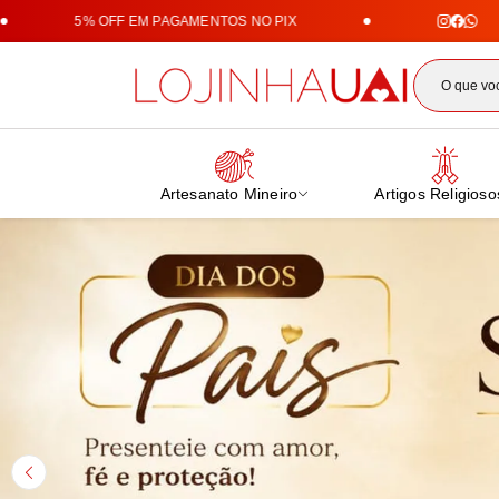
5% OFF EM PAGAMENTOS NO PIX
Loji
Artesanato Mineiro
Artigos Religioso