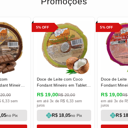
Promoções
5% OFF
5% OFF
 com
Doce de Leite com Coco
Doce de Leit
dant Mineiro
Fondant Mineiro em Tablete
Fondant Minei
0g - Doces Pé
300g - Doces Pé da Serra
300g - Doces 
R$ 19,00
R$ 19,00
 20,00
R$ 20,00
R$
$ 6,33 sem
em até 3x de R$ 6,33 sem
em até 3x de R
juros
juros
,05
R$ 18,05
R$ 18
no Pix
no Pix