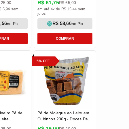
R$ 61,75
 25,00
R$ 65,00
$ 5,94 sem
em até 4x de R$ 15,44 sem
juros
,56
R$ 58,66
no Pix
no Pix
PRAR
COMPRAR
5% OFF
neiro Pé de
Pé de Moleque ao Leite em
Leite
Cubinhos 200g - Doces Pé
00g -
da Serra
R$ 19,00
 25,00
R$ 20,00