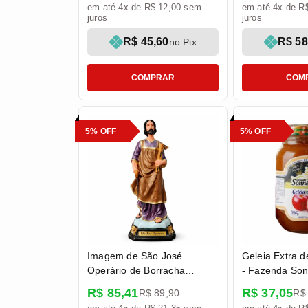
em até 4x de R$ 12,00 sem
em até 4x de R
juros
juros
R$ 45,60
R$ 58
no Pix
COMPRAR
COM
5% OFF
5% OFF
Imagem de São José
Geleia Extra 
Operário de Borracha
- Fazenda So
Inquebrável - 22 cm
R$ 85,41
R$ 37,05
R$ 89,90
R$