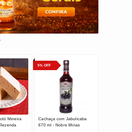
s
5% OFF
otó Mineira
Cachaça com Jabuticaba
 Rezenda
670 ml - Nobre Minas