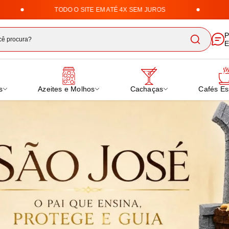
TODO O SITE EM ATÉ 4X SEM JUROS
ENTREGAM
nha Uai | Loja de Doces,
P
E
s
Azeites e Molhos
Cachaças
Cafés Es