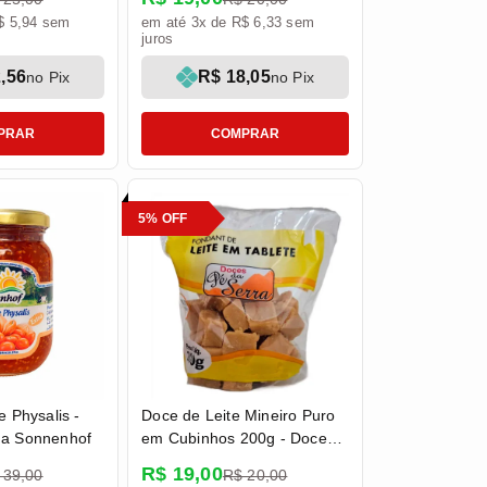
$ 5,94 sem
em até 3x de R$ 6,33 sem
juros
,56
R$ 18,05
no Pix
no Pix
PRAR
COMPRAR
5% OFF
e Physalis -
Doce de Leite Mineiro Puro
da Sonnenhof
em Cubinhos 200g - Doces
Pé da Serra
R$ 19,00
 39,00
R$ 20,00