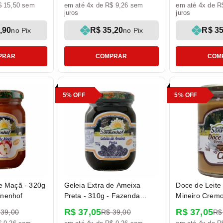
$ 15,50 sem
em até 4x de R$ 9,26 sem
em até 4x de R
juros
juros
,90
R$ 35,20
R$ 35
no Pix
no Pix
PRAR
COMPRAR
COM
5% OFF
5% OFF
de Maçã - 320g
Geleia Extra de Ameixa
Doce de Leite
nnenhof
Preta - 310g - Fazenda
Mineiro Cremo
Sonnenhof
Fazenda Sonn
R$ 37,05
R$ 37,05
 39,00
R$ 39,00
R$