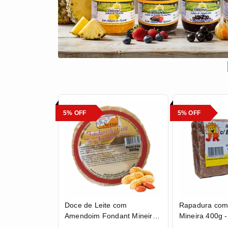
5% OFF
5% OFF
Doce de Leite com
Rapadura com
Amendoim Fondant Mineiro
Mineira 400g 
em Tablete 300g - Doces Pé