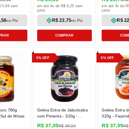
Rezenda
$ 5,94 sem
em até 4x de R$ 6,25 sem
em até 4x de R
juros
juros
,56
R$ 23,75
R$ 22
no Pix
no Pix
PRAR
COMPRAR
COM
5% OFF
5% OFF
Puro 780g
Geleia Extra de Jabuticaba
Geleia Extra d
o Sul de Minas
com Pimenta - 320g -
320g - Fazen
Fazenda Sonnenhof
R$ 37,05
R$ 37,05
R$ 39,00
R$