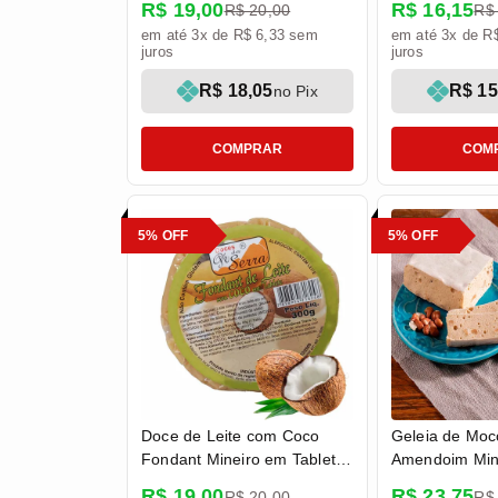
R$ 19,00
R$ 16,15
R$ 20,00
R$
da Serra
em até 3x de R$ 6,33 sem
em até 3x de R
juros
juros
R$ 18,05
R$ 15
no Pix
COMPRAR
COM
5% OFF
5% OFF
Doce de Leite com Coco
Geleia de Moc
Fondant Mineiro em Tablete
Amendoim Mine
300g - Doces Pé da Serra
Doces Rezend
R$ 19,00
R$ 23,75
R$ 20,00
R$