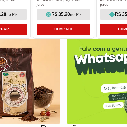
$ 9,26 sem
em até 4x de R$ 9,26 sem
em até 4x de R
juros
juros
,20
R$ 35,20
R$ 35
no Pix
no Pix
PRAR
COMPRAR
COM