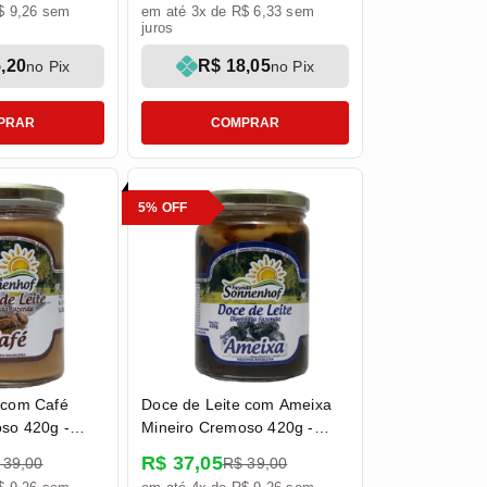
$ 9,26 sem
em até 3x de R$ 6,33 sem
juros
,20
R$ 18,05
no Pix
no Pix
PRAR
COMPRAR
5% OFF
 com Café
Doce de Leite com Ameixa
so 420g -
Mineiro Cremoso 420g -
enhof
Fazenda Sonnenhof
R$ 37,05
 39,00
R$ 39,00