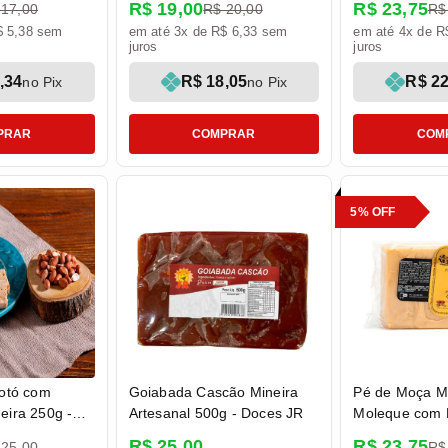
R$ 19,00
R$ 23,75
 17,00
R$ 20,00
R$
da Serra
$ 5,38 sem
em até 3x de R$ 6,33 sem
em até 4x de R
juros
juros
,34
R$ 18,05
R$ 22
no Pix
no Pix
PRAR
COMPRAR
COM
5% OFF
otó com
Goiabada Cascão Mineira
Pé de Moça Mi
ira 250g -
Artesanal 500g - Doces JR
Moleque com 
a
Condensado 4
R$ 25,00
R$ 23,75
 25,00
R$