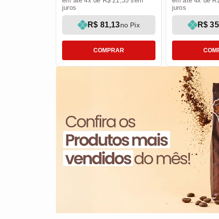
em até 4x de R$ 21,35 sem
em até 4x de R
juros
juros
R$ 81,13
R$ 35
no Pix
COMPRAR
COM