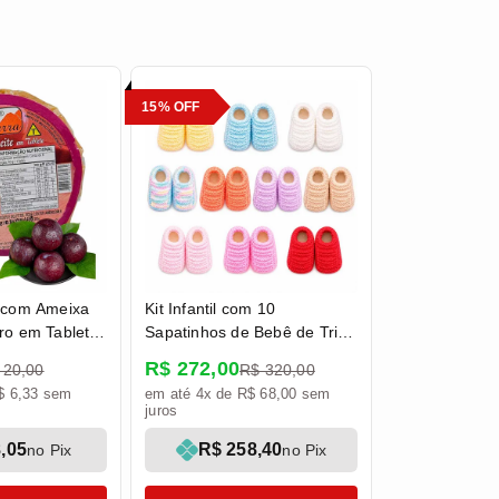
15% OFF
e com Ameixa
Kit Infantil com 10
ro em Tablete
Sapatinhos de Bebê de Tricô
Pé da Serra
- 0 a 3 meses RN
R$ 272,00
 20,00
R$ 320,00
$ 6,33 sem
em até 4x de R$ 68,00 sem
juros
,05
R$ 258,40
no Pix
no Pix