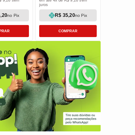
$ 9,26 sem
em até 4x de R$ 9,26 sem
juros
,20
R$ 35,20
no Pix
no Pix
PRAR
COMPRAR