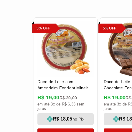
5% OFF
5% OFF
Doce de Leite com
Doce de Leite
Amendoim Fondant Mineiro
Chocolate Fon
em Tablete 300g - Doces Pé
em Tablete 30
R$ 19,00
R$ 19,00
R$ 20,00
R$
da Serra
da Serra
em até 3x de R$ 6,33 sem
em até 3x de R
juros
juros
R$ 18,05
R$ 18
no Pix