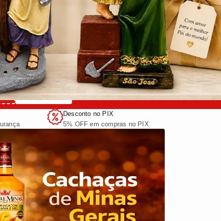
COPIAR
S
Desconto no PIX
urança
5% OFF em compras no PIX