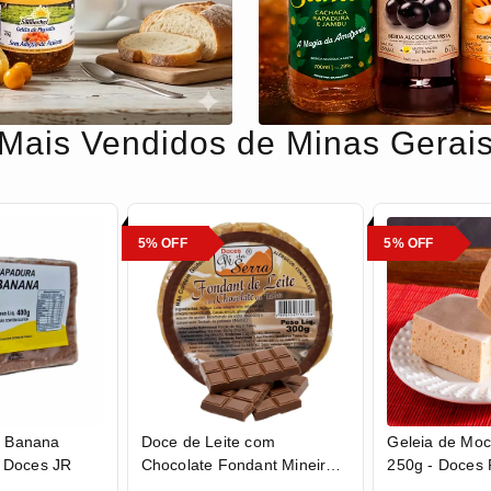
Mais Vendidos de Minas Gerai
5% OFF
5% OFF
 Banana
Doce de Leite com
Geleia de Moc
- Doces JR
Chocolate Fondant Mineiro
250g - Doces
em Tablete 300g - Doces Pé