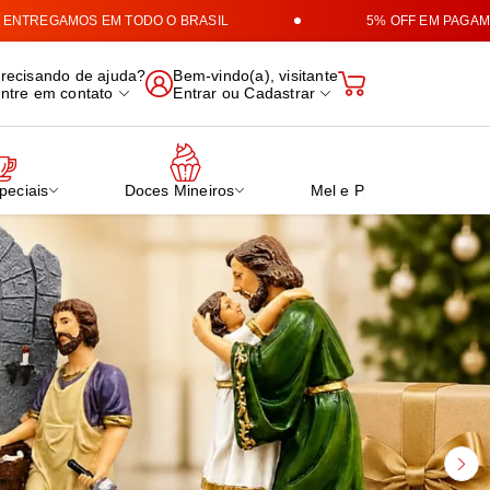
OS EM TODO O BRASIL
5% OFF EM PAGAMENTOS NO 
 Cafés e Produtos Mineiro
recisando de ajuda?
Bem-vindo(a), visitante
ntre em contato
Entrar
ou
Cadastrar
peciais
Doces Mineiros
Mel e Própolis Verde