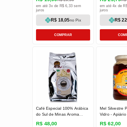
em até 3x de R$ 6,33 sem
em até 4x de R
juros
juros
R$ 18,05
R$ 22
no Pix
COMPRAR
COM
Café Especial 100% Arábica
Mel Silvestre 
do Sul de Minas Aroma
Vidro - Apiári
Chocolate Moído 250g -
R$ 48,00
R$ 62,00
Café Fino