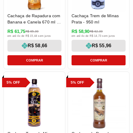
Cachaça de Rapadura com
Cachaça Trem de Minas
Banana e Canela 670 ml -
Prata - 950 ml
Nobre Minas
R$ 61,75
R$ 58,90
R$ 65,00
R$ 62,00
em até 4x de R$ 15,44 sem juros
em até 4x de R$ 14,73 sem juros
R$ 58,66
R$ 55,96
COMPRAR
COMPRAR
5% OFF
5% OFF