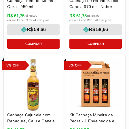
Cachaça Trem de Minas
Cachaça de Rapadura com
Ouro - 950 ml
Canela 670 ml - Nobre
Minas
R$ 61,75
R$ 61,75
R$ 65,00
R$ 65,00
em até 4x de R$ 15,44 sem juros
em até 4x de R$ 15,44 sem juros
R$ 58,66
R$ 58,66
COMPRAR
COMPRAR
5% OFF
5% OFF
Cachaça Cajunela com
Kit Cachaça Mineira da
Rapadura, Caju e Canela
Pedra - 1 Envelhecida em
700ml - Riquezas do Brasil
Bálsamo + 1 Castanheira +