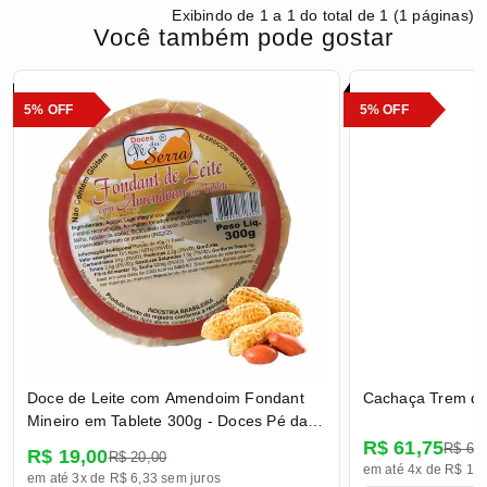
Exibindo de 1 a 1 do total de 1 (1 páginas)
Você também pode gostar
5% OFF
5% OFF
Doce de Leite com Amendoim Fondant
Cachaça Trem de
Mineiro em Tablete 300g - Doces Pé da
Serra
R$ 61,75
R$ 65
R$ 19,00
R$ 20,00
em até 4x de R$ 15,
em até 3x de R$ 6,33 sem juros