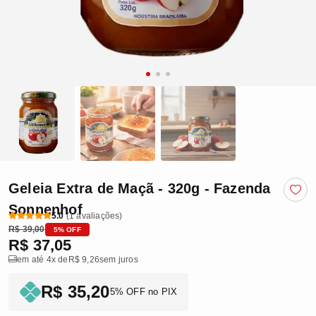
Geleia Extra de Maçã - 320g - Fazenda
Sonnenhof
5.0
(1 avaliações)
R$ 39,00
5% OFF
R$ 37,05
em até 4x de
R$ 9,26
sem juros
R$ 35,20
5% OFF no PIX