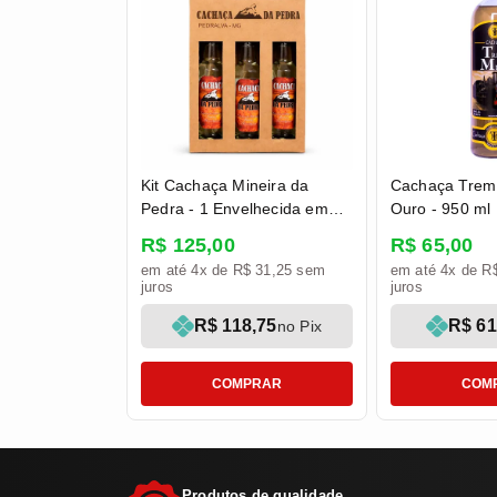
Kit Cachaça Mineira da
Cachaça Trem
Pedra - 1 Envelhecida em
Ouro - 950 ml
Bálsamo + 1 Castanheira + 1
R$ 125,00
R$ 65,00
Jequitibá Rosa 275 ml
em até 4x de R$ 31,25 sem
em até 4x de R
juros
juros
R$ 118,75
R$ 61
no Pix
COMPRAR
COM
Produtos de qualidade