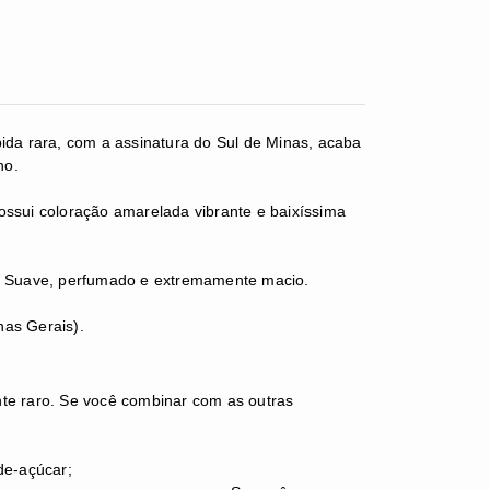
ida rara, com a assinatura do Sul de Minas, acaba
no.
sui coloração amarelada vibrante e baixíssima
al: Suave, perfumado e extremamente macio.
nas Gerais).
e raro. Se você combinar com as outras
de-açúcar;