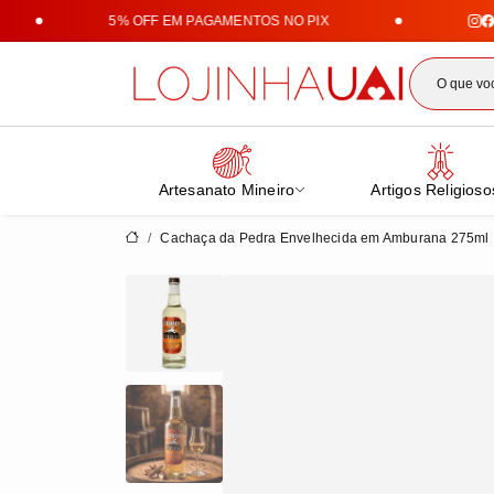
5% OFF EM PAGAMENTOS NO PIX
Lojin
Artesanato Mineiro
Artigos Religioso
Cachaça da Pedra Envelhecida em Amburana 275ml