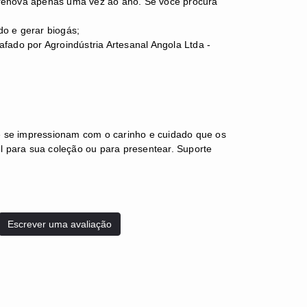
 renova apenas uma vez ao ano. Se você procura
o e gerar biogás;
afado por Agroindústria Artesanal Angola Ltda -
até se impressionam com o carinho e cuidado que os
 para sua coleção ou para presentear. Suporte
Escrever uma avaliação