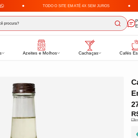
TODO O SITE EM ATÉ 4X SEM JUROS
ha Uai | Loja de Doces, Cafés 
P
E
s
Azeites e Molhos
Cachaças
Cafés Es
C
E
2
R
e