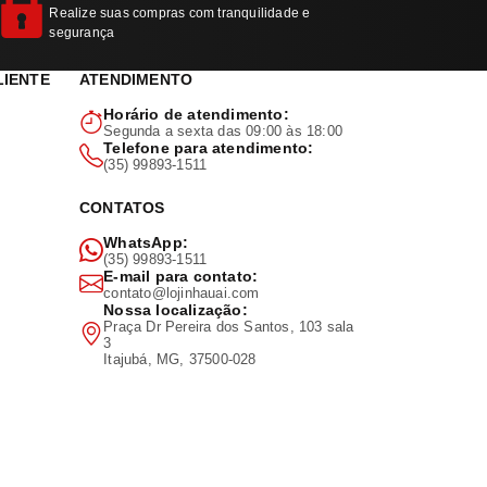
Realize suas compras com tranquilidade e
segurança
LIENTE
ATENDIMENTO
Horário de atendimento:
Segunda a sexta das 09:00 às 18:00
Telefone para atendimento:
(35) 99893-1511
CONTATOS
WhatsApp:
(35) 99893-1511
E-mail para contato:
contato@lojinhauai.com
Nossa localização:
Praça Dr Pereira dos Santos, 103 sala
3
Itajubá, MG, 37500-028