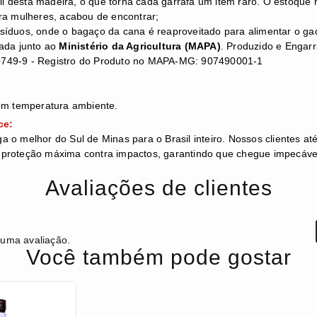
 desta madeira, o que torna cada garrafa um item raro. O estoque
ra mulheres, acabou de encontrar;
síduos, onde o bagaço da cana é reaproveitado para alimentar o gad
cada junto ao
Ministério da Agricultura (MAPA)
. Produzido e Engarr
0749-9 - Registro do Produto no MAPA-MG: 907490001-1
 em temperatura ambiente.
ce:
ega o melhor do Sul de Minas para o Brasil inteiro. Nossos clientes 
proteção máxima contra impactos, garantindo que chegue impecável
Avaliações de clientes
 uma avaliação.
Você também pode gostar