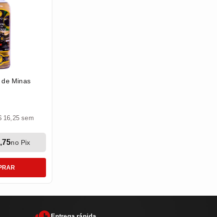
 de Minas
$ 16,25 sem
,75
no Pix
PRAR
Entrega rápida