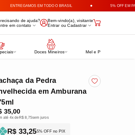
ENTREGAMOS EM TODO O BRASIL
5% OFF EM PAGA
e Produtos Mineiros
recisando de ajuda?
Bem-vindo(a), visitante
ntre em contato
Entrar
ou
Cadastrar
peciais
Doces Mineiros
Mel e Própolis Verde
achaça da Pedra
nvelhecida em Amburana
75ml
$ 35,00
m até 4x de
R$ 8,75
sem juros
R$ 33,25
5% OFF no PIX