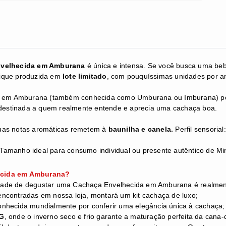
nvelhecida em Amburana
é única e intensa. Se você busca uma beb
bique produzida em
lote limitado
, com pouquíssimas unidades por a
ça em Amburana (também conhecida como Umburana ou Imburana) pos
 destinada a quem realmente entende e aprecia uma cachaça boa.
Suas notas aromáticas remetem à
baunilha e canela.
Perfil sensori
Tamanho ideal para consumo individual ou presente autêntico de Mi
hecida em Amburana?
dade de degustar uma Cachaça Envelhecida em Amburana é realment
ncontradas em nossa loja, montará um kit cachaça de luxo;
nhecida mundialmente por conferir uma elegância única à cachaça;
MG
, onde o inverno seco e frio garante a maturação perfeita da cana-