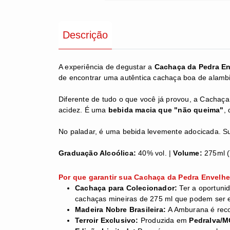
Descrição
A experiência de degustar a
Cachaça da Pedra E
de encontrar uma autêntica cachaça boa de alam
Diferente de tudo o que você já provou, a Cacha
acidez. É uma
bebida macia que "não queima"
,
No paladar, é uma bebida levemente adocicada. 
Graduação Alcoólica:
40% vol. |
Volume:
275ml (
Por que garantir sua Cachaça da Pedra Envel
Cachaça para Colecionador:
Ter a oportuni
cachaças mineiras de 275 ml que podem ser e
Madeira Nobre Brasileira:
A Amburana é reco
Terroir Exclusivo:
Produzida em
Pedralva/