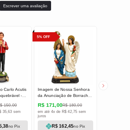
Escrever uma avaliação
5% OFF
5% OFF
 Carlo Acutis
Imagem de Nossa Senhora
Imagem de N
nquebrável -
da Anunciação de Borracha
de Lourdes d
Inquebrável - 30 cm
Inquebrável -
R$ 171,00
R$ 142,50
$ 150,00
R$ 180,00
R
$ 35,63 sem
em até 4x de R$ 42,75 sem
em até 4x de R
juros
juros
5,38
R$ 162,45
R$ 13
no Pix
no Pix