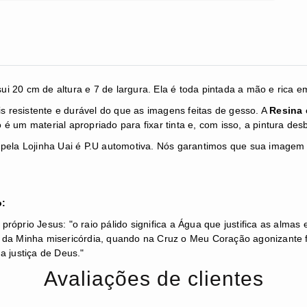
 20 cm de altura e 7 de largura. Ela é toda pintada a mão e rica e
is resistente e durável do que as imagens feitas de gesso. A
Resina 
 é um material apropriado para fixar tinta e, com isso, a pintura d
ada pela Lojinha Uai é P.U automotiva. Nós garantimos que sua image
o:
óprio Jesus: "o raio pálido significa a Água que justifica as almas 
da Minha misericórdia, quando na Cruz o Meu Coração agonizante foi 
a justiça de Deus."
Avaliações de clientes