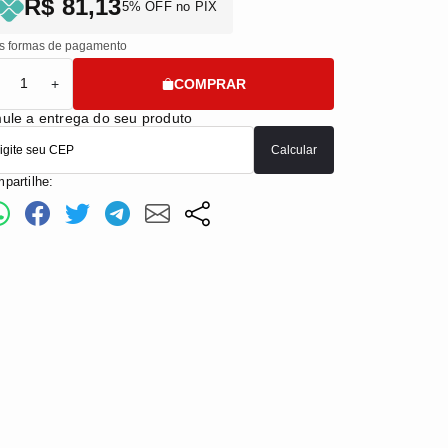
R$ 81,13
5% OFF no PIX
s formas de pagamento
COMPRAR
+
ule a entrega do seu produto
Calcular
partilhe: