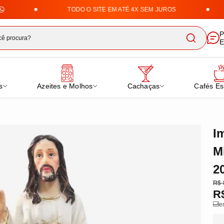
TODO O SITE EM ATÉ 4X SEM JUROS
ha Uai | Loja de Doces, Cafés 
P
E
s
Azeites e Molhos
Cachaças
Cafés Es
I
M
2
R$ 
R
e