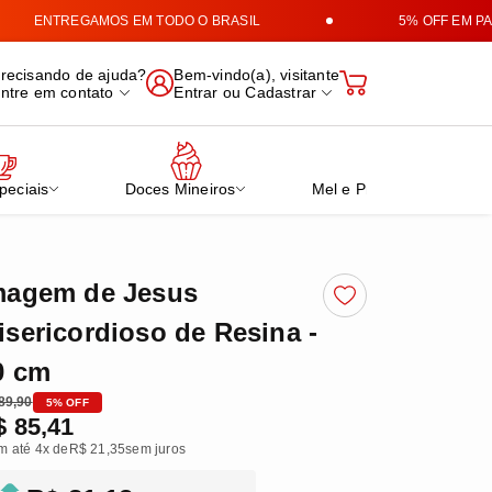
ENTREGAMOS EM TODO O BRASIL
5% OFF EM PAGA
e Produtos Mineiros
recisando de ajuda?
Bem-vindo(a), visitante
ntre em contato
Entrar
ou
Cadastrar
peciais
Doces Mineiros
Mel e Própolis Verde
magem de Jesus
isericordioso de Resina -
0 cm
89,90
5% OFF
$ 85,41
m até 4x de
R$ 21,35
sem juros