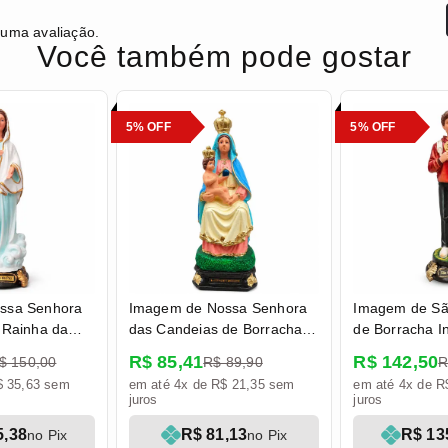
 uma avaliação.
Você também pode gostar
5% OFF
5% OFF
ssa Senhora
Imagem de Nossa Senhora
Imagem de São
 Rainha da
das Candeias de Borracha
de Borracha I
ha Inquebrável
Inquebrável - 20 cm
30 cm
R$ 85,41
R$ 142,50
$ 150,00
R$ 89,90
R
$ 35,63 sem
em até 4x de R$ 21,35 sem
em até 4x de R
juros
juros
5,38
R$ 81,13
R$ 13
no Pix
no Pix