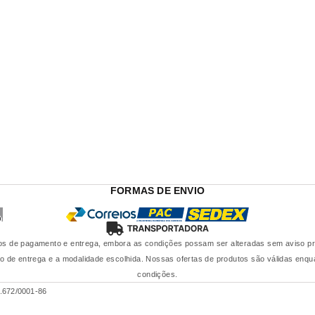
FORMAS DE ENVIO
s de pagamento e entrega, embora as condições possam ser alteradas sem aviso prévi
de entrega e a modalidade escolhida. Nossas ofertas de produtos são válidas enqua
condições.
.672/0001-86