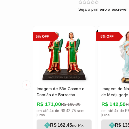
Seja o primeiro a escrever
5% OFF
5% OFF
Imagem de São Cosme e
Imagem de No
Damião de Borracha
de Medjugorje
Inquebrável - 30 cm
Paz de Borrac
R$ 171,00
R$ 142,50
R$ 180,00
R
- 33 cm
em até 4x de R$ 42,75 sem
em até 4x de R
juros
juros
R$ 162,45
R$ 13
no Pix