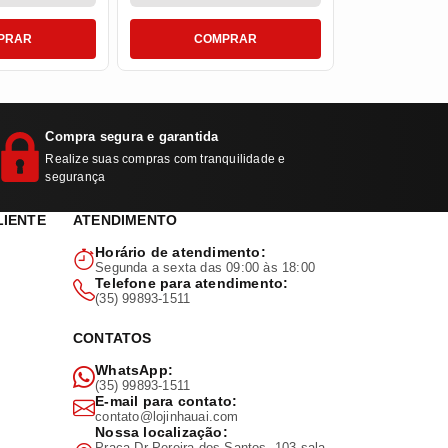
PRAR
COMPRAR
COM
Compra segura e garantida
Realize suas compras com tranquilidade e
segurança
LIENTE
ATENDIMENTO
Horário de atendimento:
Segunda a sexta das 09:00 às 18:00
Telefone para atendimento:
(35) 99893-1511
CONTATOS
WhatsApp:
(35) 99893-1511
E-mail para contato:
contato@lojinhauai.com
Nossa localização:
Praça Dr Pereira dos Santos, 103 sala