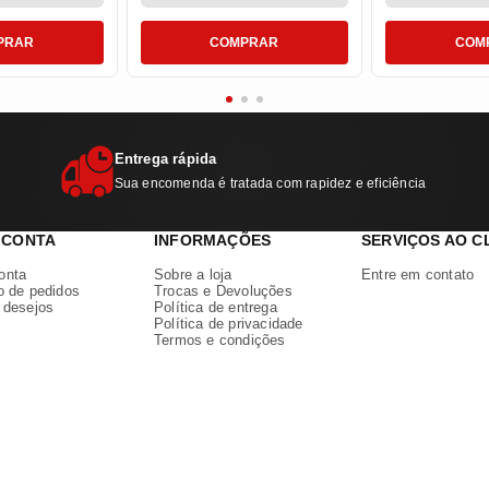
PRAR
COMPRAR
COM
Entrega rápida
Sua encomenda é tratada com rapidez e eficiência
 CONTA
INFORMAÇÕES
SERVIÇOS AO C
onta
Sobre a loja
Entre em contato
o de pedidos
Trocas e Devoluções
e desejos
Política de entrega
Política de privacidade
Termos e condições