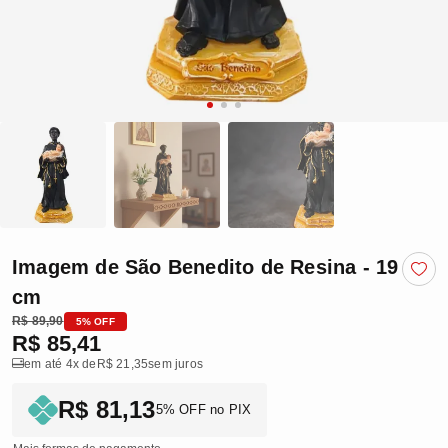
Imagem de São Benedito de Resina - 19
cm
R$ 89,90
5% OFF
R$ 85,41
em até 4x de
R$ 21,35
sem juros
R$ 81,13
5% OFF no PIX