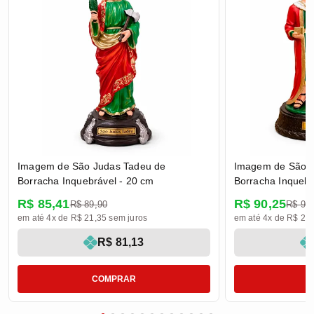
Imagem de São Judas Tadeu de
Imagem de São 
Borracha Inquebrável - 20 cm
Borracha Inquebr
R$ 85,41
R$ 90,25
R$ 89,90
R$ 95
em até 4x de R$ 21,35 sem juros
em até 4x de R$ 22,
R$ 81,13
COMPRAR