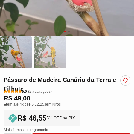
Pássaro de Madeira Canário da Terra e
Filhote
5.0
(2 avaliações)
R$ 49,00
em até 4x de
R$ 12,25
sem juros
R$ 46,55
5% OFF no PIX
Mais formas de pagamento