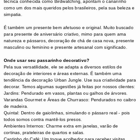
técnica conhecida como Birdwatching, apontam o canarinho
como um dos mais queridos pelos brasileiros, pela sua beleza e
simpatia.
É também um presente bem afetuoso e original. Muito buscado
para p
resente de aniversário criativo, m
imo para quem ama
natureza e pássaros, d
ecoração de chá de casa nova, presente
masculino ou feminino e p
resente artesanal com significado.
Onde usar seu passarinho decorativo?
Pela sua versatilidade, ele se adapta a diversos estilos de
decoração de interiores e áreas externas. É também uma
tendência da decoração Urban Jungle. Use sua criatividade para
decorar. Temos algumas sugestões já feitas por nossos clientes:
​Jardins: Pendurado em vasos, plantas ou galhos de árvores.
Varandas Gourmet e Áreas de Churrasco: Pendurados no caibro
de madeira.
Quintal: Dentro de gaiolinhas, simulando o pássaro real - pois
todos somos contra mantê-los presos.
​Ambientes Internos: Charme extra em janelas, varão de
cortinas, prateleiras de quartos e salas.
​Cantinho do Café: Um toque acolhedor para receber visitas.