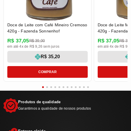
Doce de Leite com Café Mineiro Cremoso
Doce de Leite Mi
420g - Fazenda Sonnenhof
420g - Fazenda 
R$ 37,05
R$ 37,05
R$ 39,00
R$ 39
em até 4x de R$ 9,26 sem juros
em até 4x de R$ 9,2
R$ 35,20
COMPRAR
Produtos de qualidade
Garantimos a qualidade de nossos produtos