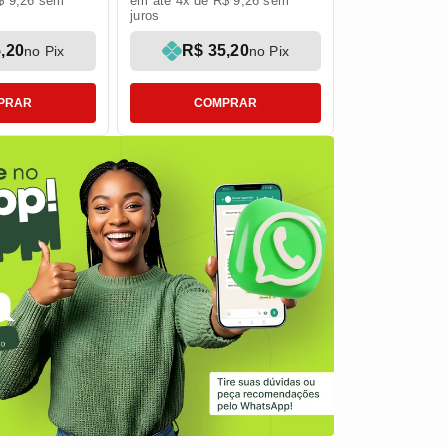
$ 9,26 sem
em até 4x de R$ 9,26 sem
juros
,20
R$ 35,20
no Pix
no Pix
PRAR
COMPRAR