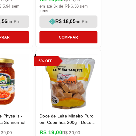
$ 5,94 sem
em até 3x de R$ 6,33 sem
juros
,56
R$ 18,05
no Pix
no Pix
PRAR
COMPRAR
5% OFF
e Physalis -
Doce de Leite Mineiro Puro
da Sonnenhof
em Cubinhos 200g - Doces
Pé da Serra
R$ 19,00
 39,00
R$ 20,00