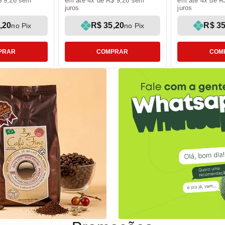
$ 9,26 sem
em até 4x de R$ 9,26 sem
em até 4x de R
juros
juros
,20
R$ 35,20
R$ 35
no Pix
no Pix
PRAR
COMPRAR
COM