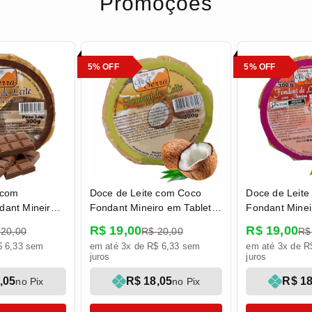
Promoções
5% OFF
5% OFF
 com
Doce de Leite com Coco
Doce de Leit
dant Mineiro
Fondant Mineiro em Tablete
Fondant Minei
0g - Doces Pé
300g - Doces Pé da Serra
300g - Doces 
R$ 19,00
R$ 19,00
 20,00
R$ 20,00
R$
$ 6,33 sem
em até 3x de R$ 6,33 sem
em até 3x de R
juros
juros
,05
R$ 18,05
R$ 18
no Pix
no Pix