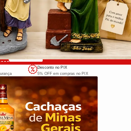
COPIAR
S
Desconto no PIX
urança
5% OFF em compras no PIX