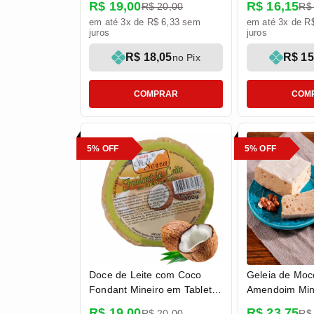
R$ 19,00
R$ 16,15
R$ 20,00
R$
da Serra
em até 3x de R$ 6,33 sem
em até 3x de R
juros
juros
R$ 18,05
R$ 15
no Pix
COMPRAR
COM
5% OFF
5% OFF
Doce de Leite com Coco
Geleia de Moc
Fondant Mineiro em Tablete
Amendoim Mine
300g - Doces Pé da Serra
Doces Rezend
R$ 19,00
R$ 23,75
R$ 20,00
R$