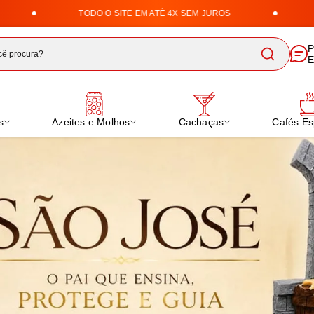
TODO O SITE EM ATÉ 4X SEM JUROS
ENTREGA
nha Uai | Loja de Doces,
P
E
s
Azeites e Molhos
Cachaças
Cafés Es