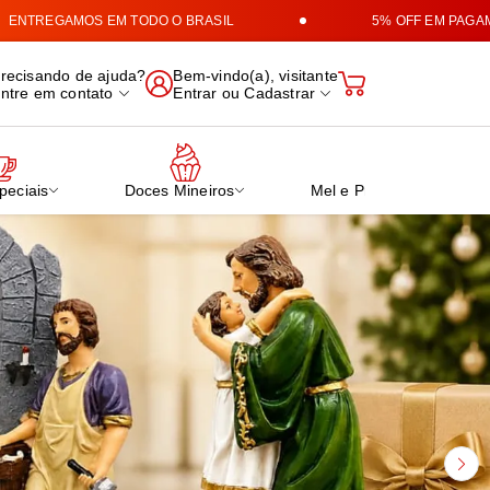
MOS EM TODO O BRASIL
5% OFF EM PAGAMENTOS NO
 Cafés e Produtos Mineiro
recisando de ajuda?
Bem-vindo(a), visitante
ntre em contato
Entrar
ou
Cadastrar
peciais
Doces Mineiros
Mel e Própolis Verde