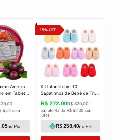
15% OFF
e com Ameixa
Kit Infantil com 10
ro em Tablete
Sapatinhos de Bebê de Tricô
Pé da Serra
- 0 a 3 meses RN
R$ 272,00
 20,00
R$ 320,00
$ 6,33 sem
em até 4x de R$ 68,00 sem
juros
,05
R$ 258,40
no Pix
no Pix