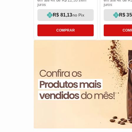
em até 4x de R$ 21,35 sem
em até 4x de R
juros
juros
R$ 81,13
R$ 35
no Pix
COMPRAR
COM