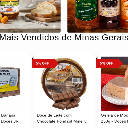
Mais Vendidos de Minas Gerai
5% OFF
5% OFF
 Banana
Doce de Leite com
Geleia de Moc
- Doces JR
Chocolate Fondant Mineiro
250g - Doces
em Tablete 300g - Doces Pé