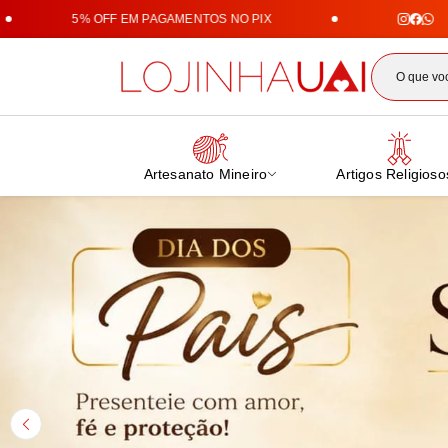
5% OFF EM PAGAMENTOS NO PIX
Loji
Artesanato Mineiro
Artigos Religioso