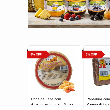
5% OFF
5% OFF
Doce de Leite com
Rapadura com
Amendoim Fondant Mineiro
Mineira 400g 
em Tablete 300g - Doces Pé