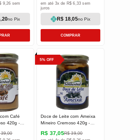
$ 9,26 sem
em até 3x de R$ 6,33 sem
juros
,20
R$ 18,05
no Pix
no Pix
PRAR
COMPRAR
5% OFF
 com Café
Doce de Leite com Ameixa
so 420g -
Mineiro Cremoso 420g -
enhof
Fazenda Sonnenhof
R$ 37,05
 39,00
R$ 39,00