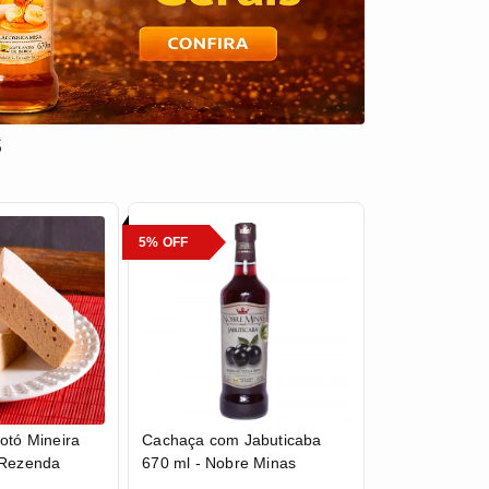
s
5% OFF
otó Mineira
Cachaça com Jabuticaba
 Rezenda
670 ml - Nobre Minas