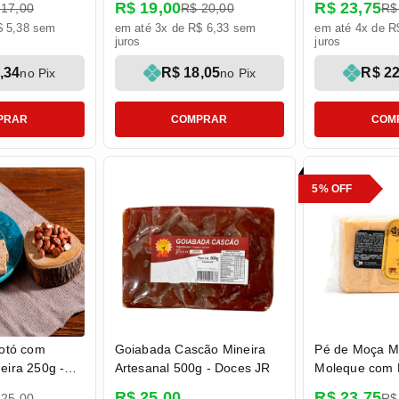
R$ 19,00
R$ 23,75
 17,00
R$ 20,00
R$
da Serra
$ 5,38 sem
em até 3x de R$ 6,33 sem
em até 4x de R
juros
juros
,34
R$ 18,05
R$ 22
no Pix
no Pix
PRAR
COMPRAR
COM
5% OFF
otó com
Goiabada Cascão Mineira
Pé de Moça Mi
ira 250g -
Artesanal 500g - Doces JR
Moleque com 
a
Condensado 4
R$ 25,00
R$ 23,75
 25,00
R$