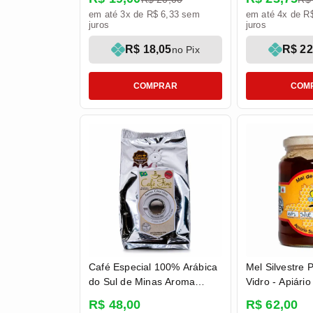
em até 3x de R$ 6,33 sem
em até 4x de R
juros
juros
R$ 18,05
R$ 22
no Pix
COMPRAR
COM
Café Especial 100% Arábica
Mel Silvestre 
do Sul de Minas Aroma
Vidro - Apiári
Chocolate Moído 250g -
R$ 48,00
R$ 62,00
Café Fino