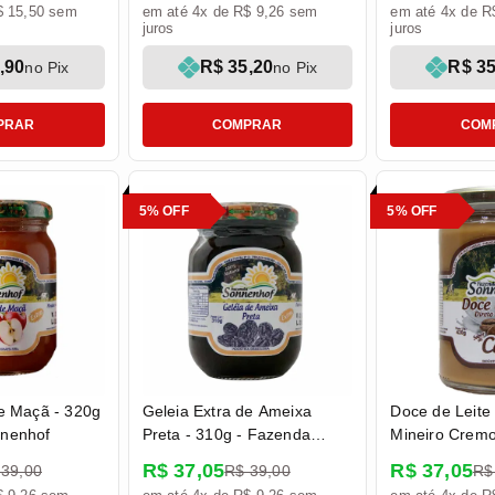
$ 15,50 sem
em até 4x de R$ 9,26 sem
em até 4x de R
juros
juros
,90
R$ 35,20
R$ 35
no Pix
no Pix
PRAR
COMPRAR
COM
5% OFF
5% OFF
de Maçã - 320g
Geleia Extra de Ameixa
Doce de Leite
nnenhof
Preta - 310g - Fazenda
Mineiro Cremo
Sonnenhof
Fazenda Sonn
R$ 37,05
R$ 37,05
 39,00
R$ 39,00
R$