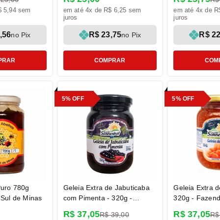
Rezenda
$ 5,94 sem
em até 4x de R$ 6,25 sem
em até 4x de R
juros
juros
,56
R$ 23,75
R$ 22
no Pix
no Pix
PRAR
COMPRAR
COM
5% OFF
5% OFF
Puro 780g
Geleia Extra de Jabuticaba
Geleia Extra d
o Sul de Minas
com Pimenta - 320g -
320g - Fazen
Fazenda Sonnenhof
R$ 37,05
R$ 37,05
R$ 39,00
R$