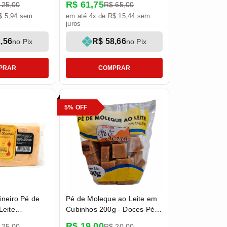
R$ 61,75
 25,00
R$ 65,00
$ 5,94 sem
em até 4x de R$ 15,44 sem
juros
,56
R$ 58,66
no Pix
no Pix
PRAR
COMPRAR
5% OFF
neiro Pé de
Pé de Moleque ao Leite em
Leite
Cubinhos 200g - Doces Pé
00g -
da Serra
R$ 19,00
 25,00
R$ 20,00