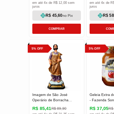
em até 4x de R$ 12,00 sem
em até 4x de R
juros
juros
R$ 45,60
R$ 58
no Pix
COMPRAR
COM
5% OFF
5% OFF
Imagem de São José
Geleia Extra 
Operário de Borracha
- Fazenda So
Inquebrável - 22 cm
R$ 85,41
R$ 37,05
R$ 89,90
R$