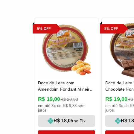
5% OFF
5% OFF
Doce de Leite com
Doce de Leite
Amendoim Fondant Mineiro
Chocolate Fon
em Tablete 300g - Doces Pé
em Tablete 30
R$ 19,00
R$ 19,00
R$ 20,00
R$
da Serra
da Serra
em até 3x de R$ 6,33 sem
em até 3x de R
juros
juros
R$ 18,05
R$ 18
no Pix