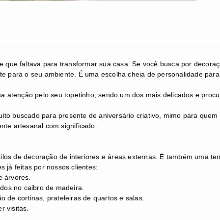
e que faltava para transformar sua casa. Se você busca por decoraçã
te para o seu ambiente. É uma escolha cheia de personalidade para
atenção pelo seu topetinho, sendo um dos mais delicados e procur
uito buscado para p
resente de aniversário criativo, m
imo para quem 
ente artesanal com significado.
estilos de decoração de interiores e áreas externas. É também uma 
 já feitas por nossos clientes:
e árvores.
dos no caibro de madeira.
 de cortinas, prateleiras de quartos e salas.
 visitas.