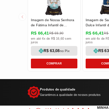
Imagem de Nossa Senhora
Imagem de Sa
de Fátima Infantil de
Dulce Infantil
Borracha Inquebrável - 16
Inquebrável -
R$ 66,41
R$ 66,41
R$ 69,90
R$
cm
em até 4x de R$ 16,60 sem
em até 4x de R
juros
juros
R$ 63,08
R$ 63
no Pix
COMPRAR
COM
Produtos de qualidade
Garantimos a qualidade de nossos produtos
MINHA