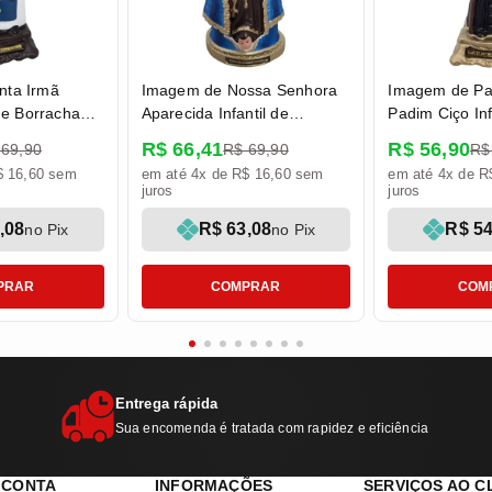
nta Irmã
Imagem de Nossa Senhora
Imagem de Pa
 de Borracha
Aparecida Infantil de
Padim Ciço Inf
 14 cm
Borracha Inquebrável - 16
Borracha Inqu
R$ 66,41
R$ 56,90
 69,90
R$ 69,90
R$
cm
cm
$ 16,60 sem
em até 4x de R$ 16,60 sem
em até 4x de R
juros
juros
,08
R$ 63,08
R$ 54
no Pix
no Pix
PRAR
COMPRAR
COM
Entrega rápida
Sua encomenda é tratada com rapidez e eficiência
 CONTA
INFORMAÇÕES
SERVIÇOS AO C