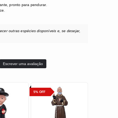
nte, pronto para pendurar.
ece.
er outras espécies disponíveis e, se desejar,
Escrever uma avaliação
5% OFF
5% OFF