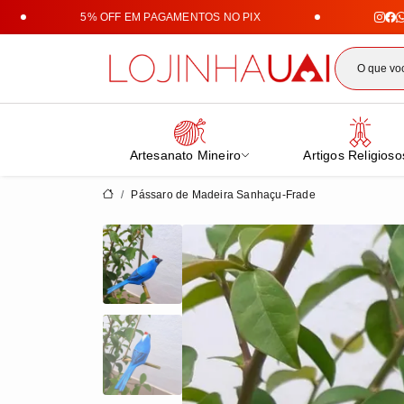
5% OFF EM PAGAMENTOS NO PIX
Lojin
Artesanato Mineiro
Artigos Religioso
Pássaro de Madeira Sanhaçu-Frade