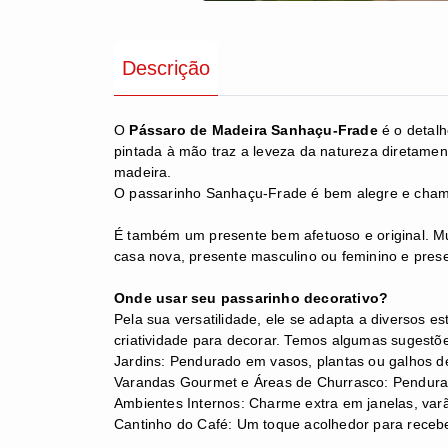
Descrição
O
Pássaro de Madeira Sanhaçu-Frade
é o detalh
pintada à mão traz a leveza da natureza diretamen
madeira.
O
passarinho Sanhaçu-Frade é bem alegre e chama 
É também um presente bem afetuoso e original. M
casa nova, presente masculino ou feminino e p
res
Onde usar seu passarinho decorativo?
Pela sua versatilidade, ele se adapta a diversos 
criatividade para decorar. Temos algumas sugestões
​Jardins: Pendurado em vasos, plantas ou galhos d
Varandas Gourmet e Áreas de Churrasco: Pendura
​Ambientes Internos: Charme extra em janelas, varão
​Cantinho do Café: Um toque acolhedor para receber