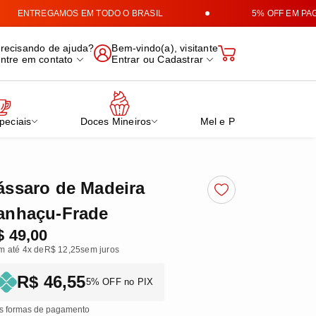
ENTREGAMOS EM TODO O BRASIL
5% OFF EM PAGAM
e Produtos Mineiros
recisando de ajuda?
Bem-vindo(a), visitante
ntre em contato
Entrar
ou
Cadastrar
peciais
Doces Mineiros
Mel e Própolis Verde
ássaro de Madeira
anhaçu-Frade
$ 49,00
m até 4x de
R$ 12,25
sem juros
R$ 46,55
5% OFF no PIX
s formas de pagamento