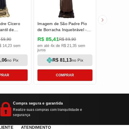
dre Cícero
Imagem de São Padre Pio
Imagem de Je
antil de
de Borracha Inquebrável -
na Porta de B
ebrável - 14
20 cm
Inquebrável -
R$ 85,41
R$ 95,00
 59,90
R$ 89,90
R$
$ 14,23 sem
em até 4x de R$ 21,35 sem
em até 4x de R
juros
juros
,06
R$ 81,13
R$ 9
no Pix
no Pix
PRAR
COMPRAR
COM
Compra segura e garantida
Realize suas compras com tranquilidade e
segurança
LIENTE
ATENDIMENTO