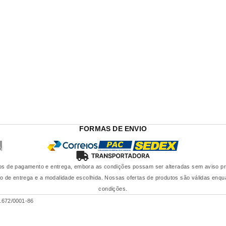
FORMAS DE ENVIO
s de pagamento e entrega, embora as condições possam ser alteradas sem aviso prévi
de entrega e a modalidade escolhida. Nossas ofertas de produtos são válidas enqua
condições.
.672/0001-86