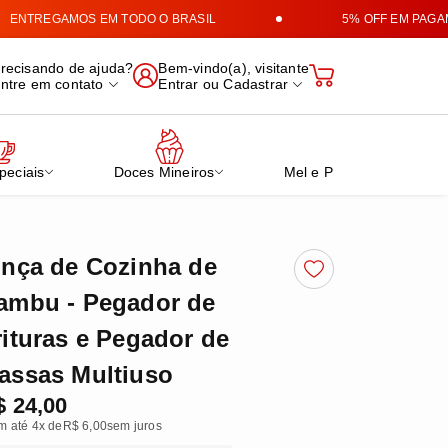
NTREGAMOS EM TODO O BRASIL
5% OFF EM PAGAME
e Produtos Mineiros
recisando de ajuda?
Bem-vindo(a), visitante
ntre em contato
Entrar
ou
Cadastrar
peciais
Doces Mineiros
Mel e Própolis Verde
inça de Cozinha de
ambu - Pegador de
rituras e Pegador de
assas Multiuso
$ 24,00
m até 4x de
R$ 6,00
sem juros