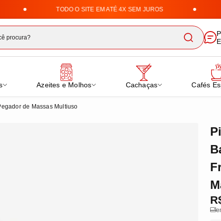
TODO O SITE EM ATÉ 4X SEM JUROS
E
ha Uai | Loja de Doces, Cafés 
P
E
s
Azeites e Molhos
Cachaças
Cafés Es
 Pegador de Massas Multiuso
P
B
F
M
R
e