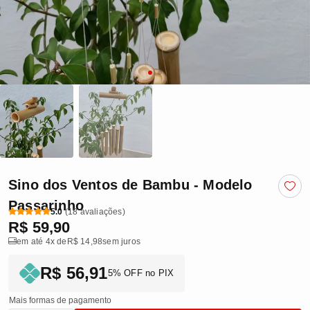
Sino dos Ventos de Bambu - Modelo
Passarinho
5.0
(18 avaliações)
R$ 59,90
em até 4x de
R$ 14,98
sem juros
R$ 56,91
5% OFF no PIX
Mais formas de pagamento