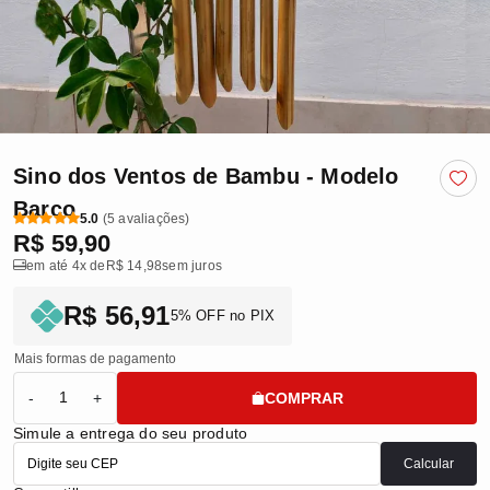
Sino dos Ventos de Bambu - Modelo
Barco
5.0
(5 avaliações)
R$ 59,90
em até 4x de
R$ 14,98
sem juros
R$ 56,91
5% OFF no PIX
Mais formas de pagamento
COMPRAR
-
+
Simule a entrega do seu produto
Calcular