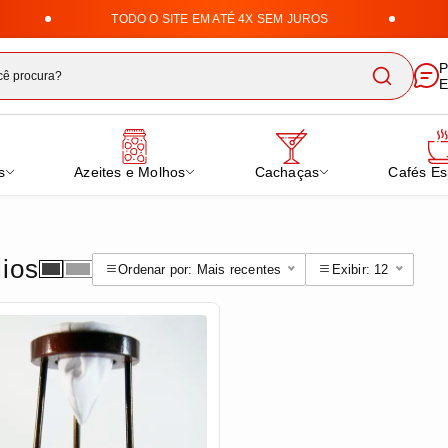
TODO O SITE EM ATÉ 4X SEM JUROS
ha Uai | Loja de Doces, Cafés 
P
E
s
Azeites e Molhos
Cachaças
Cafés Es
lios
Ordenar por: Mais recentes
Exibir: 12