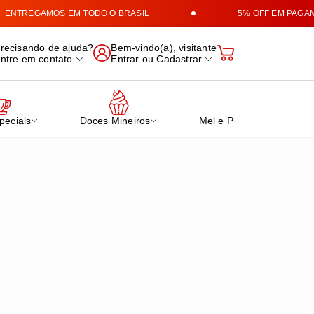
ENTREGAMOS EM TODO O BRASIL
5% OFF EM PAGAME
e Produtos Mineiros
recisando de ajuda?
Bem-vindo(a), visitante
ntre em contato
Entrar
ou
Cadastrar
peciais
Doces Mineiros
Mel e Própolis Verde