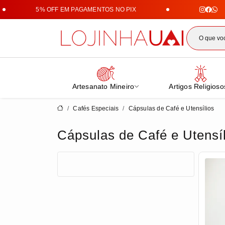
5% OFF EM PAGAMENTOS NO PIX
Lojin
Artesanato Mineiro
Artigos Religioso
Cafés Especiais
Cápsulas de Café e Utensílios
Cápsulas de Café e Utensí