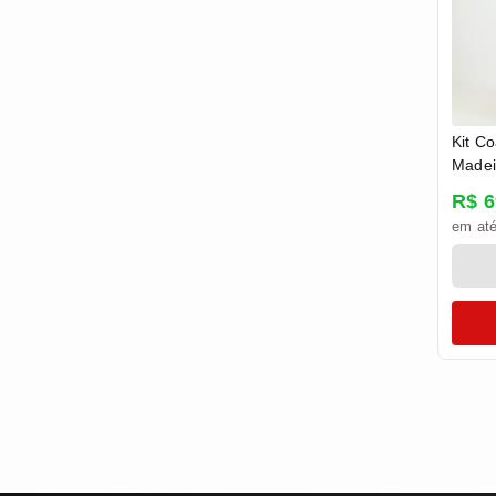
Kit C
Madei
Canec
R$ 6
em até