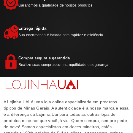
Garantimos a qualidade de nossos produtos
Entrega rápida
Sua encomenda é tratada com rapidez e eficiência
Compra segura e garantida
Realize suas compras com tranquilidade e segurança
A Lojinha UAI é uma loja online especializada em produtos
típicos de Minas Gerais. A autenticidade é a nossa marca e essa
é a diferença da Lojinha Uai para todas as outras lojas de
produtos mineiros que você já viu. Quem compra, sempre pede
de novo! Somos especialistas em doces mineiros, cafés
especiais 100% arábica do Sul de Minas, artesanatos, artigos