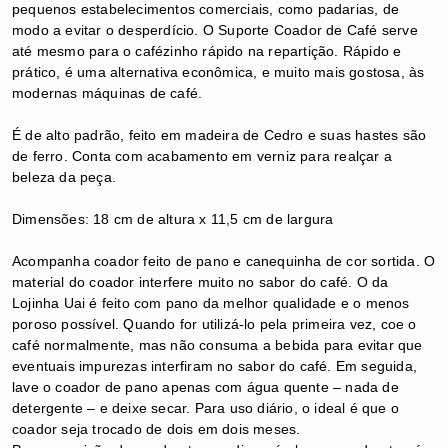
pequenos estabelecimentos comerciais, como padarias, de
modo a evitar o desperdício. O Suporte Coador de Café serve
até mesmo para o cafézinho rápido na repartição. Rápido e
prático, é uma alternativa econômica, e muito mais gostosa, às
modernas máquinas de café.
É de alto padrão, feito em madeira de Cedro e suas hastes são
de ferro. Conta com acabamento em verniz para realçar a
beleza da peça.
Dimensões: 18 cm de altura x 11,5 cm de largura
Acompanha coador feito de pano e canequinha de cor sortida.
O
material do coador interfere muito no sabor do café. O da
Lojinha Uai é feito com pano da melhor qualidade e o menos
poroso possível. Quando for utilizá-lo pela primeira vez, coe o
café normalmente, mas não consuma a bebida para evitar que
eventuais impurezas interfiram no sabor do café. Em seguida,
lave o coador de pano apenas com água quente – nada de
detergente – e deixe secar. Para uso diário, o ideal é que o
coador seja trocado de dois em dois meses.